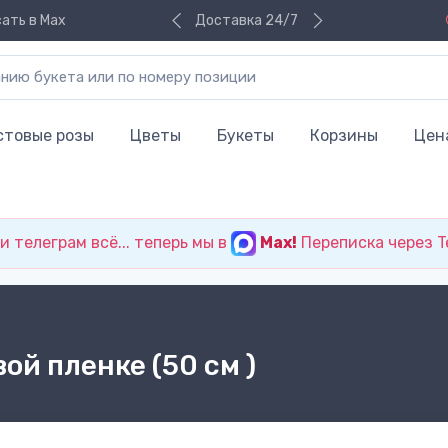
ать в Max
Доставка 24/7
стовые розы
Цветы
Букеты
Корзины
Цен
 телеграм всё... теперь мы в
Max!
Переписка через T
вой пленке (50 см )