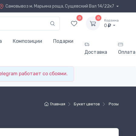
Самовывоз
м. Марьина роща, Сущевский Вал 14/22к7
0
0
Корзина
0
а
Композиции
Подарки
Доставка
Оплата
elegram работает со сбоями.
Главная
Букет цветов
Розы