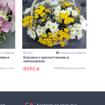
 в подарок
№ 509
записка в подарок
№ 314
ями и
Корзина с хризантемами и
Корзи
лимониумом
шт )
8990
989
ов на счет
450
бонусов на счет