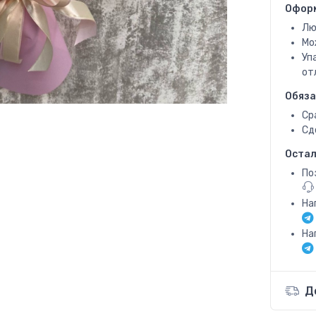
Офор
Лю
Мо
Уп
от
Обяза
Ср
Сд
Остал
По
На
На
Д