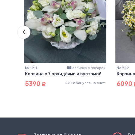
подарок
№ 1911
записка в подарок
№ 949
 и
Корзина с 7 орхидеями и эустомой
Корзина
5390
6090
270
бонусов на счет
на счет