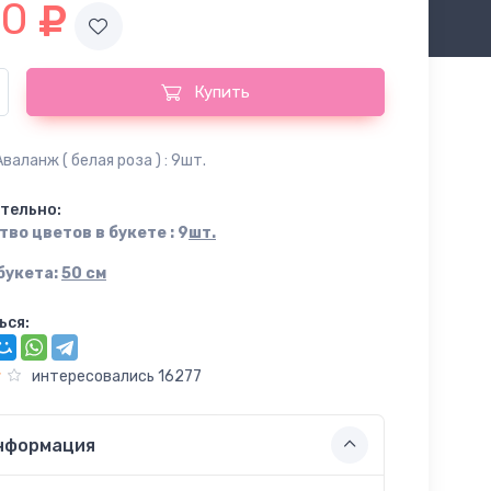
90
Купить
Аваланж ( белая роза ) : 9шт.
тельно:
во цветов в букете : 9
шт.
букета:
50 см
ься:
интересовались 16277
нформация