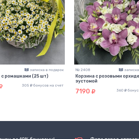
записка в подарок
№ 2408
записка
 с ромашками (25 шт)
Корзина с розовыми орхиде
эустомой
305
бонусов на счет
7190
360
бонус