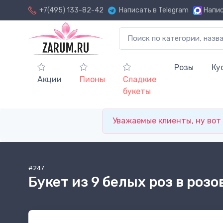
+7(495) 133-82-42
Написать в Telegram
Напис
Розы
Ку
Акции
Пионы
Сладкие
букеты
Уважаемые клиенты, ну вот и
#247
Букет из 9 белых роз в розо