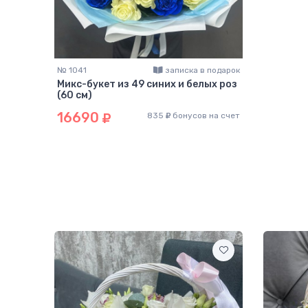
№ 1041
записка в подарок
Микс-букет из 49 синих и белых роз
(60 см)
16690
835
бонусов на счет