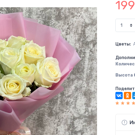
19
Цветы:
Дополни
Количест
Высота 
Поделит
И