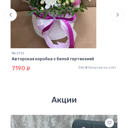
№ 2132
№ 21
 (39
Авторская коробка с белой гортензией
Авто
роз
7190
360
бонусов на счет
63
 счет
Акции