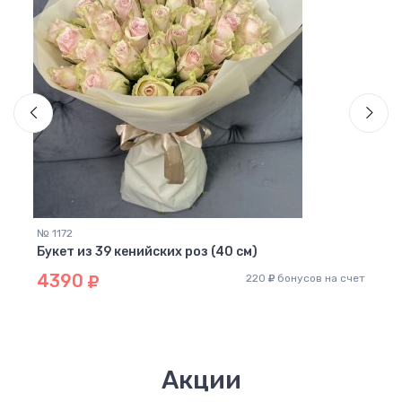
№ 1172
№ 117
Букет из 39 кенийских роз (40 см)
Микс
4390
43
 счет
220
бонусов на счет
Акции