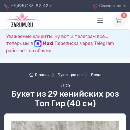
+7(495) 133-82-42
Самовывоз
0
Уважаемые клиенты, ну вот и телеграм всё...
теперь мы в
Max!
Переписка через Telegram
работает со сбоями.
Главная
Букет цветов
Розы
#1170
Букет из 29 кенийских роз
Топ Гир (40 см)