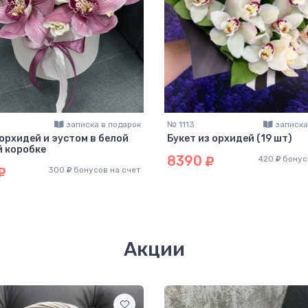
записка в подарок
№ 1113
записка
 орхидей и эустом в белой
Букет из орхидей (19 шт)
 коробке
8390
420
бонус
300
бонусов на счет
Акции