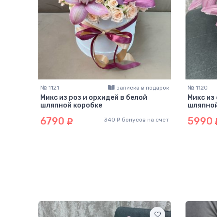
№ 1121
записка в подарок
№ 1120
Микс из роз и орхидей в белой
Микс из
шляпной коробке
шляпной
6790
5990
340
бонусов на счет