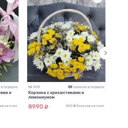
 в подарок
№ 509
записка в подарок
№ 314
ями и
Корзина с хризантемами и
Корзи
лимониумом
шт )
8990
989
ов на счет
450
бонусов на счет