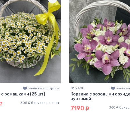
записка в подарок
№ 2408
записка
 с ромашками (25 шт)
Корзина с розовыми орхиде
эустомой
305
бонусов на счет
7190
360
бонус