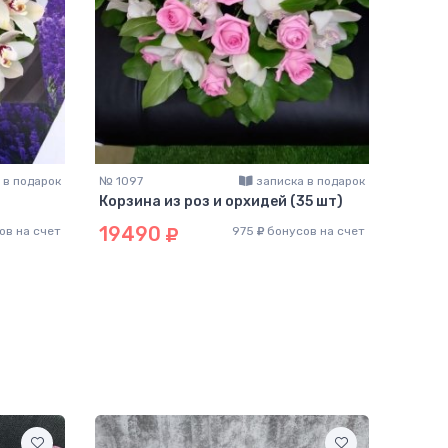
 в подарок
№ 1097
записка в подарок
Корзина из роз и орхидей (35 шт)
19490
ов на счет
975
бонусов на счет