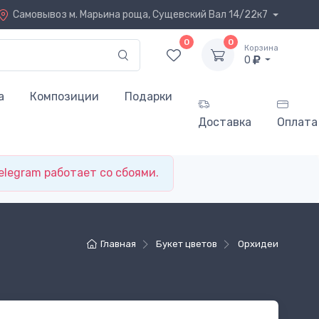
Самовывоз
м. Марьина роща, Сущевский Вал 14/22к7
0
0
Корзина
0
а
Композиции
Подарки
Доставка
Оплата
elegram работает со сбоями.
Главная
Букет цветов
Орхидеи