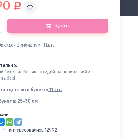
90
Купить
Орхидея Цимбидиум : 11шт.
тельно:
й букет из белых орхидей -классический и
 выбор!
тво цветов в букете:
11
шт.
букета:
25-30 см
ься:
интересовались 12992