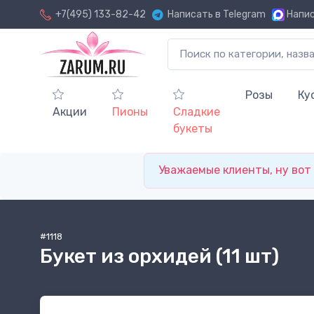
+7(495) 133-82-42
Написать в Telegram
Напис
Розы
Ку
Акции
Пионы
Сладкие
букеты
Уважаемые клиенты, ну вот и
#1118
Букет из орхидей (11 шт)