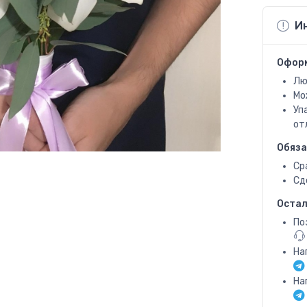
И
Офор
Лю
Мо
Уп
от
Обяза
Ср
Сд
Остал
По
На
На