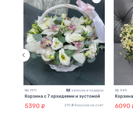
подарок
№ 1911
записка в подарок
№ 949
 и
Корзина с 7 орхидеями и эустомой
Корзина
5390
6090
270
бонусов на счет
на счет