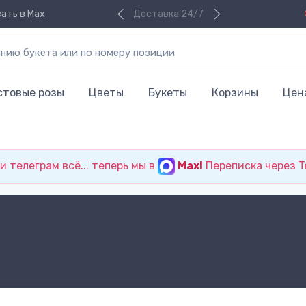
ать в Max
Доставка 24/7
стовые розы
Цветы
Букеты
Корзины
Цен
 телеграм всё... теперь мы в
Max!
Переписка через T